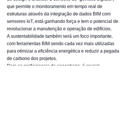
que permite o monitoramento em tempo real de
estruturas através da integração de dados BIM com
sensores IoT, está ganhando força e tem o potencial de
revolucionar a manutenção e operação de edifícios.
A sustentabilidade também será um foco importante,
com ferramentas BIM sendo cada vez mais utilizadas
para otimizar a eficiência energética e reduzir a pegada
de carbono dos projetos.
Para os profissionais de engenharia, é crucial
acompanhar essas tendências e investir no
desenvolvimento de habilidades relacionadas ao BIM.
As empresas que abraçarem essa tecnologia estarão
melhor posicionadas para enfrentar os desafios futuros
do setor de construção, oferecendo projetos mais
eficientes, sustentáveis e de alta qualidade.
A revolução do BIM na engenharia está apenas
começando, e seu impacto continuará a se expandir nos