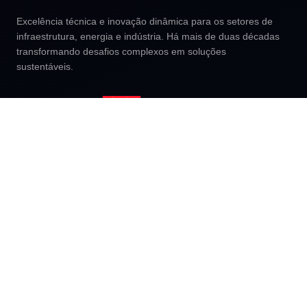
Excelência técnica e inovação dinâmica para os setores de
infraestrutura, energia e indústria. Há mais de duas décadas
transformando desafios complexos em soluções
sustentáveis.
EMPRESA
SERVIÇOS
Quem Somos
Gerenciamento e
Fiscalização
Nossa História
Gestão Técnico Social
Nossa Equipe
Gestão Ambiental
Casos de Sucesso