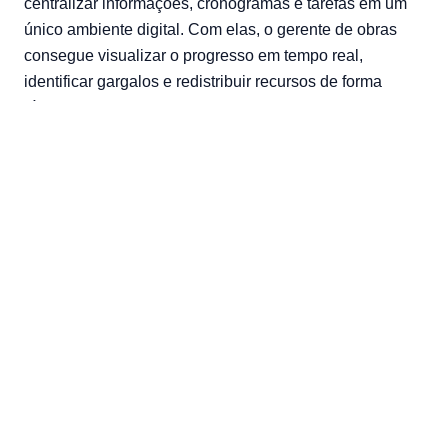
centralizar informações, cronogramas e tarefas em um
único ambiente digital. Com elas, o gerente de obras
consegue visualizar o progresso em tempo real,
identificar gargalos e redistribuir recursos de forma
rápida.
Além disso, relatórios automáticos facilitam a tomada de
decisão e aumentam a transparência para todos os
envolvidos.
Uso de drones para fiscalização
Os drones revolucionaram a fiscalização de obras ao
oferecer imagens aéreas detalhadas e atualizadas. Eles
permitem monitorar grandes áreas em pouco tempo,
identificar problemas estruturais e verificar o
cumprimento das etapas planejadas.
Essa tecnologia reduz custos de inspeção, aumenta a
segurança dos profissionais e garante maior precisão
no acompanhamento da execução.
BIM para planejamento e simulação