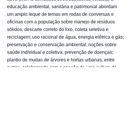
educação ambiental, sanitária e patrimonial abordam
um amplo leque de temas em rodas de conversas e
oficinas com a população sobre manejo de resíduos
sólidos, descarte correto do lixo, coleta seletiva e
reciclagem; uso racional de água, energia elétrica e gás;
preservação e conservação ambiental; noções sobre
saúde individual e coletiva; prevenção de doenças;
plantio de mudas de árvores e hortas urbanas, entre
outros, colaborando com a criação de uma cultura de
cuidado do espaço habitado e do clima.
O conceito de moradia digna ganha novos contornos no
contexto global de emergência climática. Por isso, o
trabalho técnico social também enfrenta o desafio de
inovar seus instrumentos e métodos para cumprir seu
papel de fortalecimento dos mecanismos de proteção
social e contribuição à criação de alternativas
habitacionais seguras para a população, colaborando