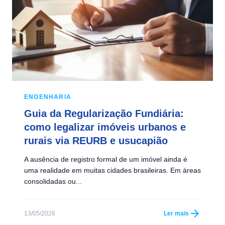
ENGENHARIA
Guia da Regularização Fundiária:
como legalizar imóveis urbanos e
rurais via REURB e usucapião
A ausência de registro formal de um imóvel ainda é
uma realidade em muitas cidades brasileiras. Em áreas
consolidadas ou...
arrow_forward
13/05/2026
Ler mais