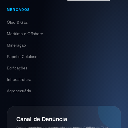
Análise de Projetos
MERCADOS
Controle de Qualidade
Óleo & Gás
(QA/QC)
Marítima e Offshore
Regularização Fundiária
Mineração
Geomática
Papel e Celulose
B.P.O
Edificações
Infraestrutura
Agropecuária
Canal de Denúncia