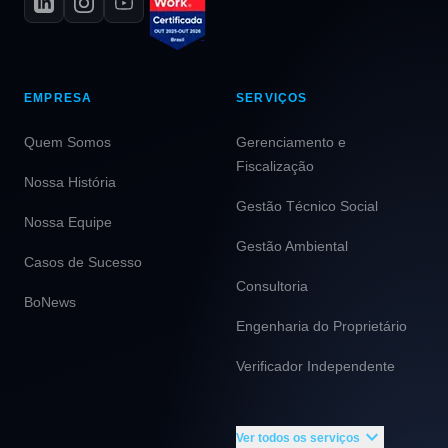
EMPRESA
SERVIÇOS
Quem Somos
Gerenciamento e
Fiscalização
Nossa História
Gestão Técnico Social
Nossa Equipe
Gestão Ambiental
Casos de Sucesso
Consultoria
BoNews
Engenharia do Proprietário
Verificador Independente
Apoio em Contratação
expand_more
Ver todos os serviços