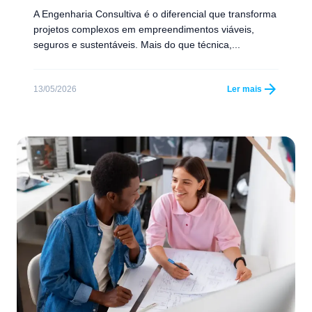
A Engenharia Consultiva é o diferencial que transforma
projetos complexos em empreendimentos viáveis,
seguros e sustentáveis. Mais do que técnica,...
arrow_forward
13/05/2026
Ler mais