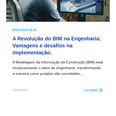
ENGENHARIA
A Revolução do BIM na Engenharia:
Vantagens e desafios na
implementação.
A Modelagem da Informação da Construção (BIM) está
revolucionando o setor de engenharia, transformando
a maneira como projetos são concebidos,...
arrow_forward
10/04/2025
Ler mais