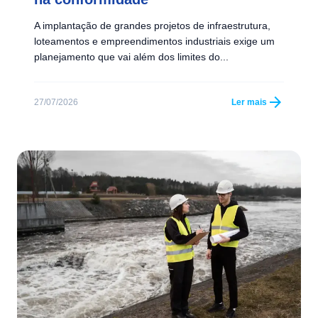
A implantação de grandes projetos de infraestrutura,
loteamentos e empreendimentos industriais exige um
planejamento que vai além dos limites do...
arrow_forward
27/07/2026
Ler mais