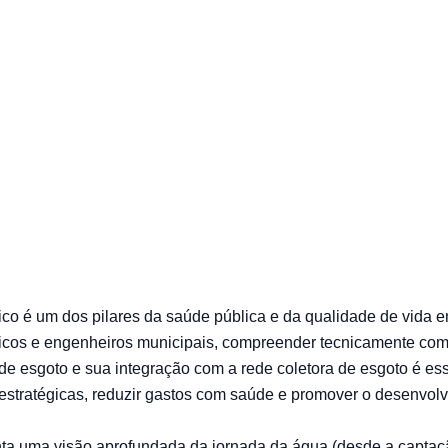
onam os sistem
o é um dos pilares da saúde pública e da qualidade de vida e
icos e engenheiros municipais, compreender tecnicamente com
 de esgoto e sua integração com a rede coletora de esgoto é es
stratégicas, reduzir gastos com saúde e promover o desenvol
nta uma visão aprofundada da jornada da água (desde a captaçã