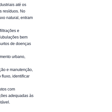
ustriais até os
os resíduos. No
uxo natural, entram
iltrações e
 Tubulações bem
surtos de doenças
imento urbano,
eção e manutenção,
luxo, identificar
ustos com
ições adequadas às
tável.