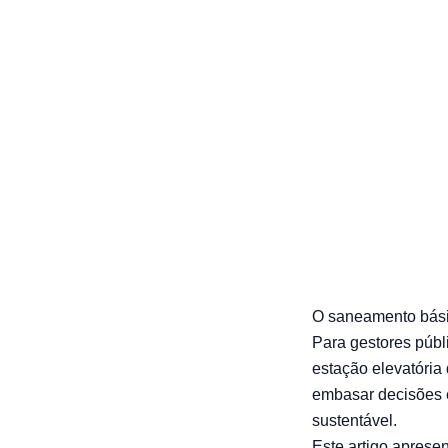
como funci
urbanos
13/05/2026 — bonin
O saneamento básic
Para gestores públ
estação elevatória
embasar decisões e
sustentável.
Este artigo aprese