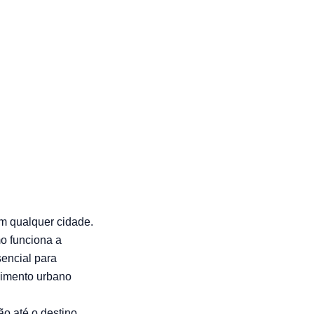
as
m qualquer cidade.
o funciona a
sencial para
vimento urbano
o até o destino