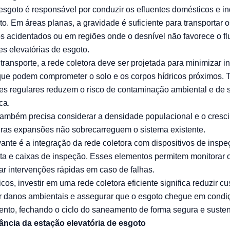
esgoto é responsável por conduzir os efluentes domésticos e ind
o. Em áreas planas, a gravidade é suficiente para transportar 
os acidentados ou em regiões onde o desnível não favorece o fl
s elevatórias de esgoto.
ransporte, a rede coletora deve ser projetada para minimizar inf
que podem comprometer o solo e os corpos hídricos próximos.
s regulares reduzem o risco de contaminação ambiental e de 
ica.
também precisa considerar a densidade populacional e o cresc
uras expansões não sobrecarreguem o sistema existente.
vante é a integração da rede coletora com dispositivos de insp
ta e caixas de inspeção. Esses elementos permitem monitorar o f
zar intervenções rápidas em caso de falhas.
cos, investir em uma rede coletora eficiente significa reduzir c
ar danos ambientais e assegurar que o esgoto chegue em cond
ento, fechando o ciclo do saneamento de forma segura e susten
ância da estação elevatória de esgoto