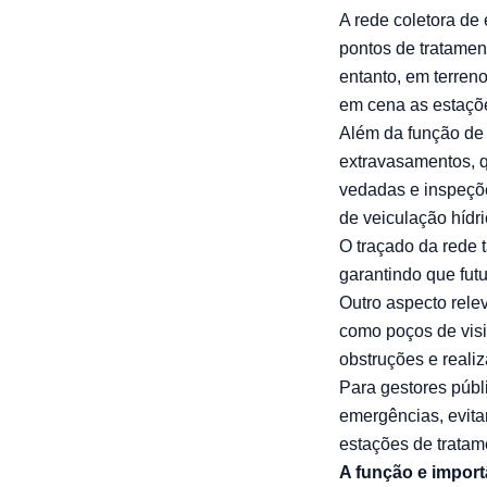
A rede coletora de 
pontos de tratament
entanto, em terren
em cena as estaçõe
Além da função de t
extravasamentos, 
vedadas e inspeçõe
de veiculação hídr
O traçado da rede 
garantindo que fut
Outro aspecto rele
como poços de visi
obstruções e reali
Para gestores públi
emergências, evit
estações de tratam
A função e import