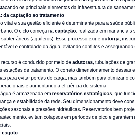
estacando os principais elementos da infraestrutura de saneamen
: da captação ao tratamento
 vital e sua gestão eficiente é determinante para a saúde públ
rbano. O ciclo começa na
captação
, realizada em mananciais su
u subterrâneos (aquíferos). Esse processo exige
outorga
, instr
entável e controlado da água, evitando conflitos e assegurando 
 recurso é conduzido por meio de
adutoras
, tubulações de gra
s estações de tratamento. O correto dimensionamento dessas e
as para evitar perdas de carga, mas também para otimizar o c
peracionais e aumentando a eficiência do sistema.
a água é armazenada em
reservatórios estratégicos
, que fun
rança e estabilidade da rede. Seu dimensionamento deve con
ações sazonais e pressões hidráulicas. Reservatórios bem pro
astecimento, evitam colapsos em períodos de pico e garantem r
iais.
e esgoto