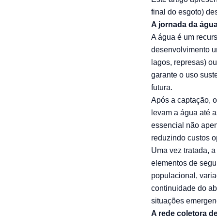
final do esgoto) d
A jornada da água
A água é um recurso
desenvolvimento u
lagos, represas) o
garante o uso sust
futura.
Após a captação, o
levam a água até a
essencial não apen
reduzindo custos o
Uma vez tratada, 
elementos de segu
populacional, vari
continuidade do ab
situações emergenc
A rede coletora d